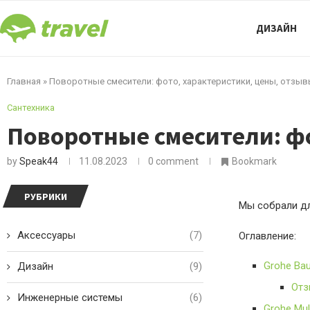
ДИЗАЙН
Главная
»
Поворотные смесители: фото, характеристики, цены, отзы
Сантехника
Поворотные смесители: ф
by
Speak44
11.08.2023
0 comment
Bookmark
РУБРИКИ
Мы собрали дл
Аксессуары
(7)
Оглавление:
Grohe Ba
Дизайн
(9)
Отз
Инженерные системы
(6)
Grohe Mul