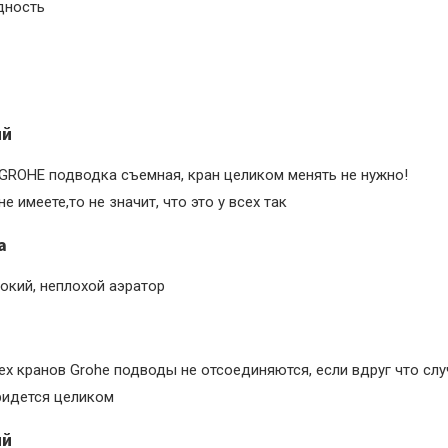
дность
ий
 GROHE подводка съемная, кран целиком менять не нужно!
не имеете,то не значит, что это у всех так
а
окий, неплохой аэратор
ех кранов Grohe подводы не отсоединяются, если вдруг что случ
ридется целиком
ий