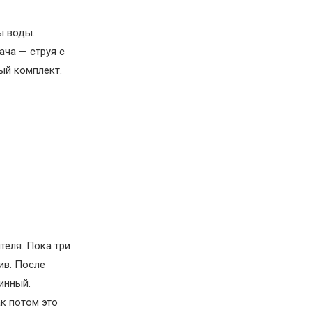
ы воды.
ача — струя с
ый комплект.
теля. Пока три
ив. После
инный.
к потом это