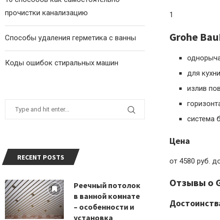
прочистки канализацию
1
Grohe Bau
Способы удаления герметика с ванны
однорыча
Коды ошибок стиральных машин
для кухни
излив по
горизонт
система 
Цена
RECENT POSTS
от 4580 руб. д
Отзывы о 
Реечный потолок
в ванной комнате
Достоинств
– особенности и
установка