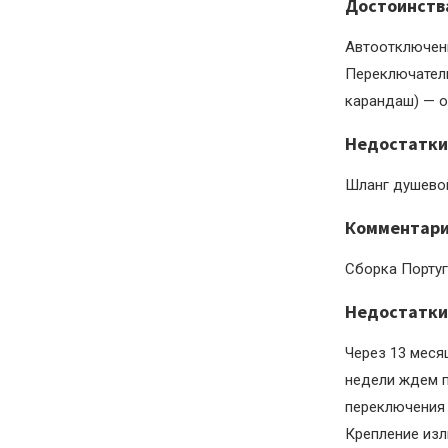
Достоинств
Автоотключени
Переключатель
карандаш) — о
Недостатки
Шланг душевой
Комментар
Сборка Португ
Недостатки
Через 13 меся
недели ждем п
переключения 
Крепление изл