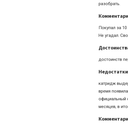
разобрать.
Комментар
Покупал за 10
Не угадал. Сво
Достоинств
достоинств пе
Недостатки
катридж выдер
время появила
официальный с
месяцев, в ит
Комментар