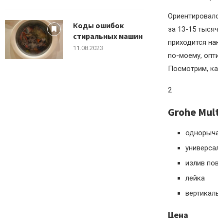
Ориентировался
Коды ошибок
за 13-15 тыся
стиральных машин
приходится на
11.08.2023
по-моему, опт
Посмотрим, ка
2
Grohe Mul
однорыча
универса
излив по
лейка
вертикал
Цена