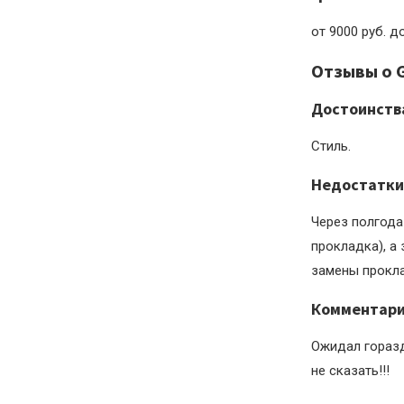
от 9000 руб. д
Отзывы о G
Достоинств
Стиль.
Недостатки
Через полгода
прокладка), а
замены прокла
Комментар
Ожидал горазд
не сказать!!!