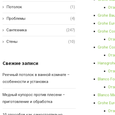
Потолок
(1)
Отз
Grohe Ba
Проблемы
(4)
Grohe Eu
Сантехника
(247)
Grohe Co
Отз
Стены
(10)
Grohe Cos
Отз
Свежие записи
Hansgroh
Отз
Реечный потолок в ванной комнате –
Blanco Fo
особенности и установка
Отз
Медный купорос против плесени –
Blanco Mi
приготовление и обработка
Grohe Eu
Отз
10 способов как самостоятельно