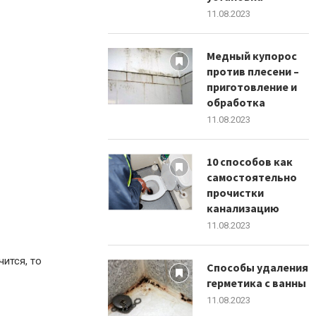
11.08.2023
Медный купорос
против плесени –
приготовление и
обработка
11.08.2023
10 способов как
самостоятельно
прочистки
канализацию
11.08.2023
ится, то
Способы удаления
герметика с ванны
11.08.2023