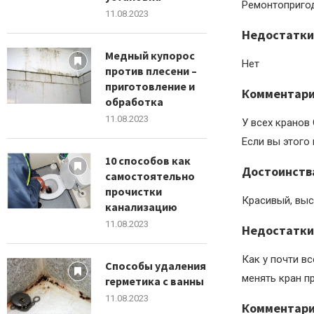
Ремонтоприго
11.08.2023
Недостатки
Медный купорос
Нет
против плесени –
приготовление и
Комментар
обработка
11.08.2023
У всех кранов
Если вы этого 
10 способов как
Достоинств
самостоятельно
прочистки
Красивый, выс
канализацию
11.08.2023
Недостатки
Как у почти вс
Способы удаления
менять кран п
герметика с ванны
11.08.2023
Комментар