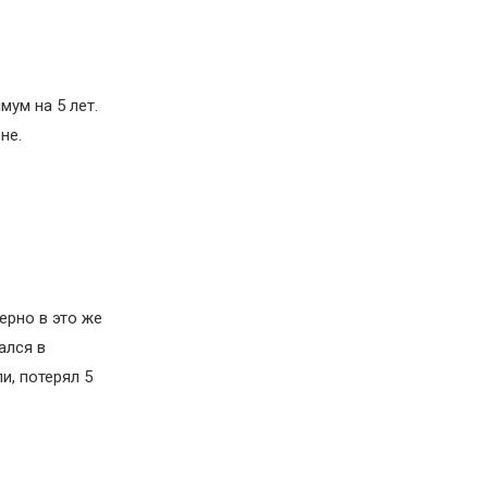
мум на 5 лет.
не.
ерно в это же
ался в
и, потерял 5