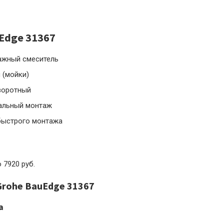
Edge 31367
жный смеситель
 (мойки)
воротный
альный монтаж
быстрого монтажа
о 7920 руб.
Grohe BauEdge 31367
а