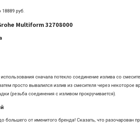
о 18889 руб.
rohe Multiform 32708000
а
 использования сначала потекло соединение излива со смесите
 затем просто вывалился излив из смесителя через некоторое в
дки (резьба соединения с изливом прокручивается).
ий
о большего от именитого бренда! Сказать, что разочарован пр