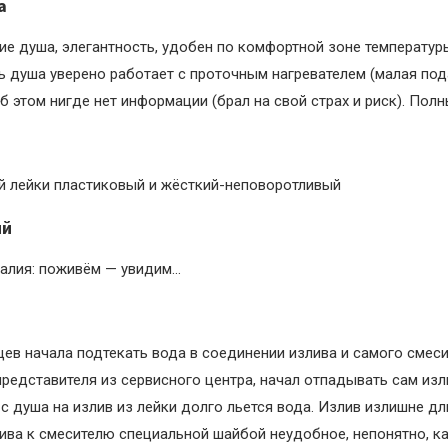
а
е душа, элегантность, удобен по комфортной зоне температур
 душа уверено работает с проточным нагревателем (малая под
б этом нигде нет информации (брал на свой страх и риск). Полн
 лейки пластиковый и жёсткий-неповоротливый
ий
алия: поживём — увидим…
цев начала подтекать вода в соединении излива и самого смеси
редставителя из сервисного центра, начал отпадывать сам изл
с душа на излив из лейки долго льется вода. Излив излишне дл
ива к смесителю специальной шайбой неудобное, непонятно, ка