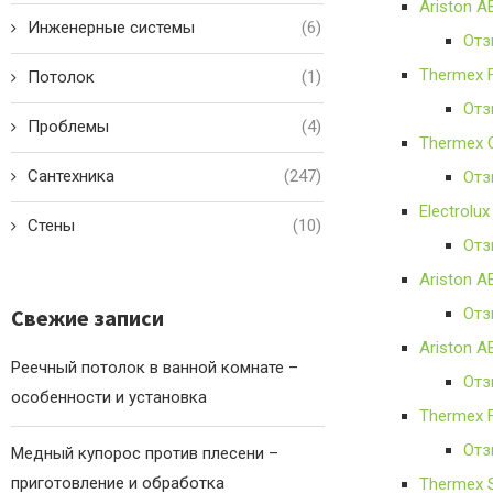
Ariston A
Инженерные системы
(6)
Отз
Thermex F
Потолок
(1)
Отз
Проблемы
(4)
Thermex 
Сантехника
(247)
Отз
Electrolu
Стены
(10)
Отз
Ariston 
Свежие записи
Отз
Ariston 
Реечный потолок в ванной комнате –
Отз
особенности и установка
Thermex F
Отз
Медный купорос против плесени –
приготовление и обработка
Thermex 