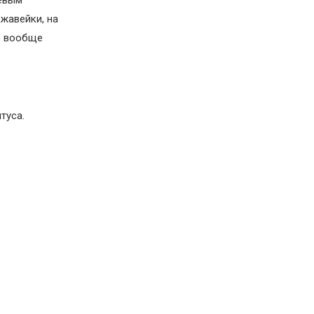
левым
жавейки, на
о вообще
туса.