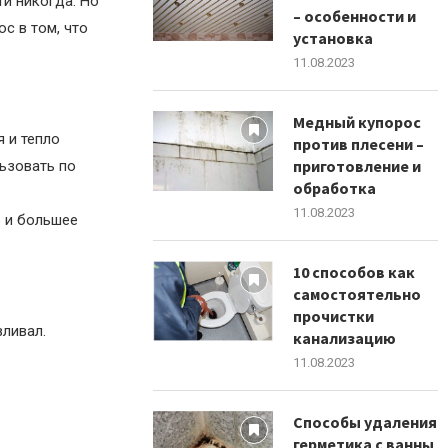
ти никогда. Но
– особенности и
ос в том, что
установка
11.08.2023
Медный купорос
 и тепло
против плесени –
приготовление и
льзовать по
обработка
11.08.2023
о и большее
10 способов как
самостоятельно
прочистки
вливал.
канализацию
11.08.2023
Способы удаления
герметика с ванны