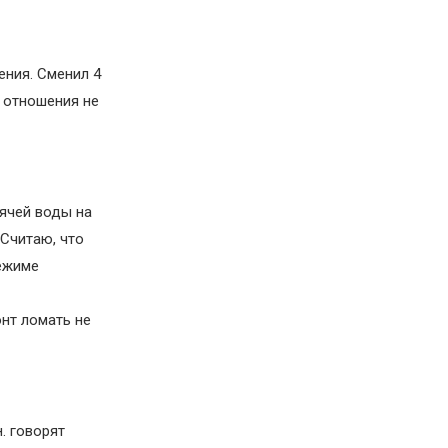
ения. Сменил 4
о отношения не
рячей воды на
 Считаю, что
ежиме
онт ломать не
. говорят