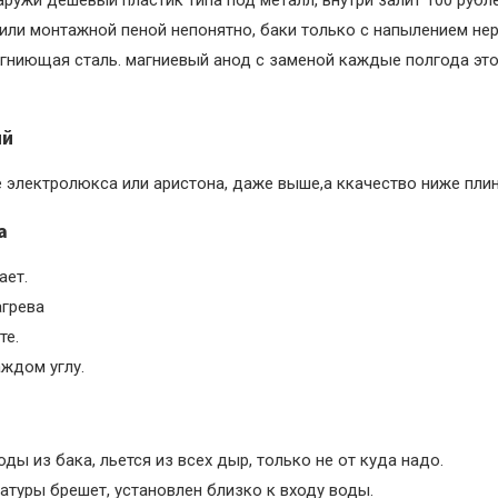
аружи дешевый пластик типа под металл, внутри залит 100 руб
или монтажной пеной непонятно, баки только с напылением нер
гниющая сталь. магниевый анод с заменой каждые полгода эт
ий
е электролюкса или аристона, даже выше,а ккачество ниже плин
а
ает.
грева
те.
аждом углу.
ды из бака, льется из всех дыр, только не от куда надо.
атуры брешет, установлен близко к входу воды.