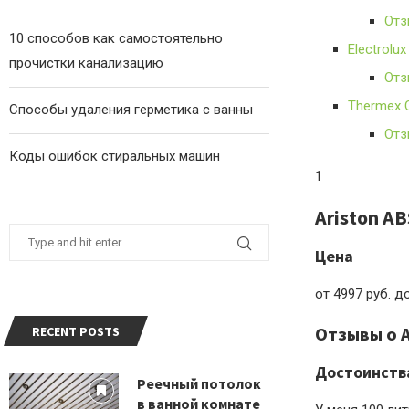
Отз
10 способов как самостоятельно
Electrolu
прочистки канализацию
Отз
Thermex 
Способы удаления герметика с ванны
Отз
Коды ошибок стиральных машин
1
Ariston A
Цена
от 4997 руб. д
Отзывы о A
RECENT POSTS
Достоинств
Реечный потолок
в ванной комнате