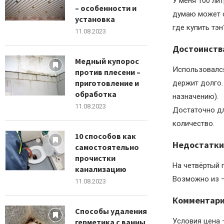
У меня 100 ли
– особенности и
думаю может сг
установка
где купить тэн
11.08.2023
Достоинств
Медный купорос
Использовался
против плесени –
приготовление и
держит долго.
обработка
назначению).
11.08.2023
Достаточно дл
количество.
10 способов как
Недостатки
самостоятельно
прочистки
На четвёртый г
канализацию
Возможно из —
11.08.2023
Комментар
Способы удаления
Условия цена 
герметика с ванны