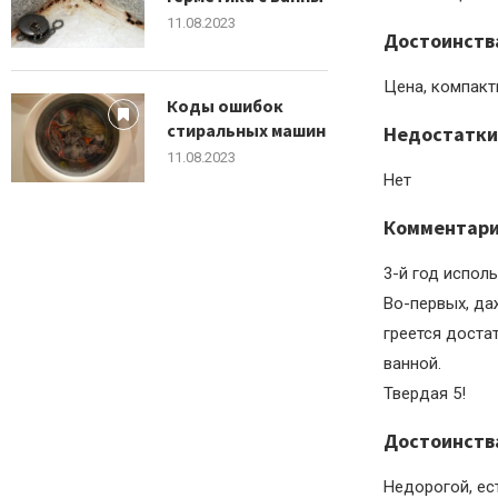
11.08.2023
Достоинств
Цена, компакт
Коды ошибок
стиральных машин
Недостатки
11.08.2023
Нет
Комментар
3-й год испол
Во-первых, да
греется доста
ванной.
Твердая 5!
Достоинств
Недорогой, ес