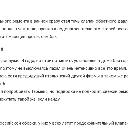
ьного ремонта в ванной сразу стал течь клапан обратного давл
не понял в чем дело, правда к водонагревателю это скорей всег
тя 7 месяцев протек сам бак.
ий
прослужил 4 года, но стоит отметить установлен в доме без го
, поэтому не выключаясь пахал очень интенсивно все это время.
рок. хотя предыдущий итальянский другой фирмы в таком же р
 6.
ел попробовать Термекс, но подводка не подходит, свежий рем
покупать такой же, если найду.
оссийской сборки. у них у всех летит предохранительный клапан