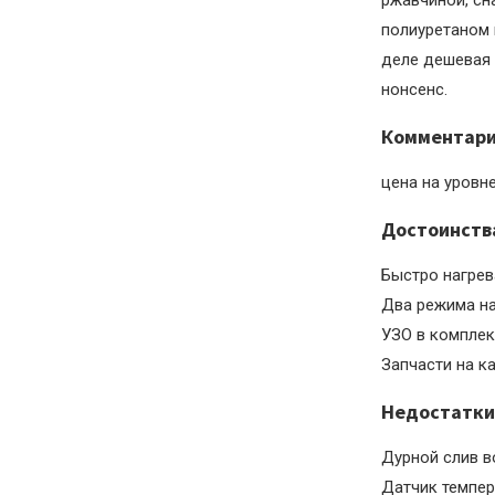
ржавчиной, сн
полиуретаном 
деле дешевая 
нонсенс.
Комментар
цена на уровн
Достоинств
Быстро нагрев
Два режима на
УЗО в комплек
Запчасти на к
Недостатки
Дурной слив во
Датчик темпер