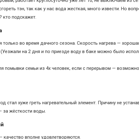
тровый, работает круглосуточно уже лет 10, не выключаем из се
ореть тэн, так как у нас вода жесткая, много извести. Но вопр
? кто подскажет.
а
 только во время дачного сезона. Скорость нагрева — хорошая
 (Уезжали на 2 дня и по приезде воду в баке можно было испо
я помывки семьи из 4х человек, если с перерывом — возможн
од стал хуже греть нагревательный элемент. Причину не устана
 за жёсткости воды.
ий
— качество вполне удовлетворяются.