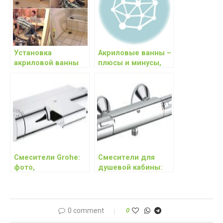
Установка
Акриловые ванны –
акриловой ванны
плюсы и минусы,
своими руками –
отзывы
задача посильная
потребителей
каждому
Смесители Grohe:
Смесители для
фото,
душевой кабины:
характеристики,
фото,
цены, отзывы
характеристики,
цены, отзывы
0 comment
0