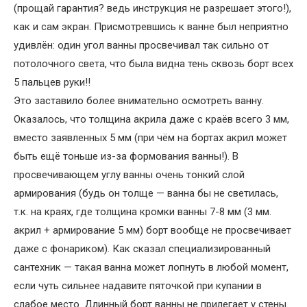
(прощай гарантия? ведь инструкция не разрешает этого!),
как и сам экран. Присмотревшись к ванне был неприятно
удивлён: один угол ванны просвечивал так сильно от
потолочного света, что была видна тень сквозь борт всех
5 пальцев руки!!
Это заставило более внимательно осмотреть ванну.
Оказалось, что толщина акрила даже с краёв всего 3 мм,
вместо заявленных 5 мм (при чём на бортах акрил может
быть ещё тоньше из-за формования ванны!). В
просвечивающем углу ванны очень тонкий слой
армирования (будь он толще — ванна бы не светилась,
т.к. на краях, где толщина кромки ванны 7-8 мм (3 мм.
акрил + армирование 5 мм) борт вообще не просвечивает
даже с фонариком). Как сказал специализированный
сантехник — такая ванна может лопнуть в любой момент,
если чуть сильнее надавите пяточкой при купании в
слабое место. Длинный борт ванны не прилегает у стены