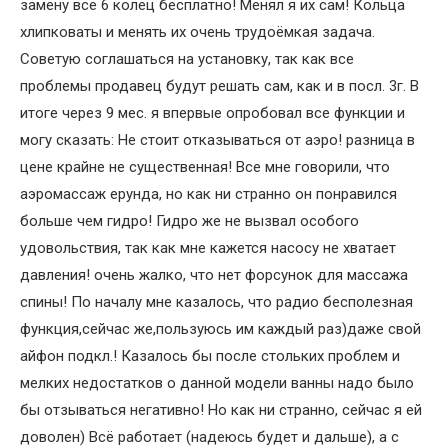
замену все 6 колец бесплатно! Менял я их сам! Кольца
хлипковаты и менять их очень трудоёмкая задача.
Советую соглашаться на установку, так как все
проблемы продавец будут решать сам, как и в посл. 3г. В
итоге через 9 мес. я впервые опробовал все функции и
могу сказать: Не стоит отказываться от аэро! разница в
цене крайне не существенная! Все мне говорили, что
аэромассаж ерунда, но как ни странно он понравился
больше чем гидро! Гидро же не вызвал особого
удовольствия, так как мне кажется насосу не хватает
давления! очень жалко, что нет форсунок для массажа
спины! По началу мне казалось, что радио бесполезная
функция,сейчас же,пользуюсь им каждый раз)даже свой
айфон подкл.! Казалось бы после стольких проблем и
мелких недостатков о данной модели ванны надо было
бы отзываться негативно! Но как ни странно, сейчас я ей
доволен) Всё работает (надеюсь будет и дальше), а с