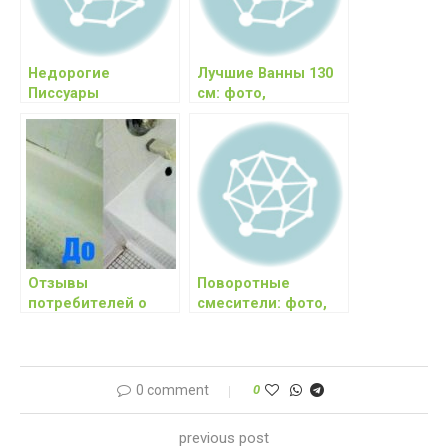
Недорогие
Лучшие Ванны 130
Писсуары
см: фото,
настенные: фото,
характеристики,
характеристики,
цены, отзывы
цены
Отзывы
Поворотные
потребителей о
смесители: фото,
стакриловом
характеристики,
покрытии ванны
цены, отзывы
0 comment
0
previous post