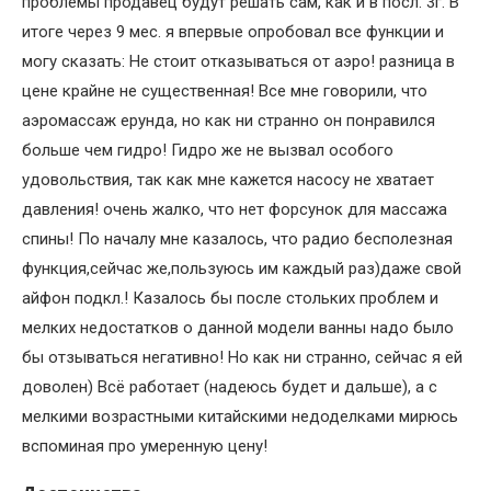
проблемы продавец будут решать сам, как и в посл. 3г. В
итоге через 9 мес. я впервые опробовал все функции и
могу сказать: Не стоит отказываться от аэро! разница в
цене крайне не существенная! Все мне говорили, что
аэромассаж ерунда, но как ни странно он понравился
больше чем гидро! Гидро же не вызвал особого
удовольствия, так как мне кажется насосу не хватает
давления! очень жалко, что нет форсунок для массажа
спины! По началу мне казалось, что радио бесполезная
функция,сейчас же,пользуюсь им каждый раз)даже свой
айфон подкл.! Казалось бы после стольких проблем и
мелких недостатков о данной модели ванны надо было
бы отзываться негативно! Но как ни странно, сейчас я ей
доволен) Всё работает (надеюсь будет и дальше), а с
мелкими возрастными китайскими недоделками мирюсь
вспоминая про умеренную цену!