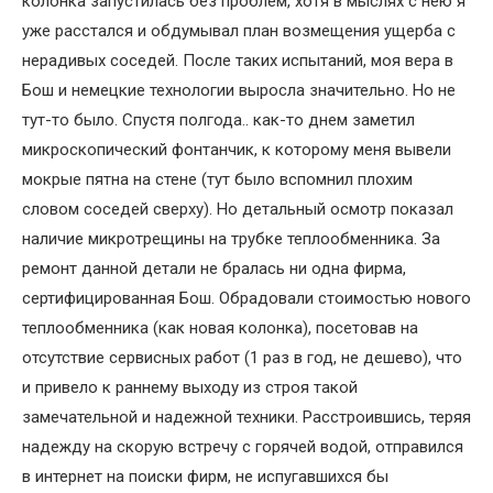
колонка запустилась без проблем, хотя в мыслях с нею я
уже расстался и обдумывал план возмещения ущерба с
нерадивых соседей. После таких испытаний, моя вера в
Бош и немецкие технологии выросла значительно. Но не
тут-то было. Спустя полгода.. как-то днем заметил
микроскопический фонтанчик, к которому меня вывели
мокрые пятна на стене (тут было вспомнил плохим
словом соседей сверху). Но детальный осмотр показал
наличие микротрещины на трубке теплообменника. За
ремонт данной детали не бралась ни одна фирма,
сертифицированная Бош. Обрадовали стоимостью нового
теплообменника (как новая колонка), посетовав на
отсутствие сервисных работ (1 раз в год, не дешево), что
и привело к раннему выходу из строя такой
замечательной и надежной техники. Расстроившись, теряя
надежду на скорую встречу с горячей водой, отправился
в интернет на поиски фирм, не испугавшихся бы