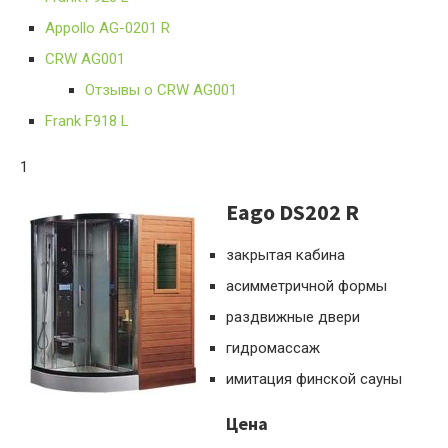
Appollo AG-0201 R
CRW AG001
Отзывы о CRW AG001
Frank F918 L
1
Eago DS202 R
закрытая кабина
асимметричной формы
раздвижные двери
гидромассаж
имитация финской сауны
Цена