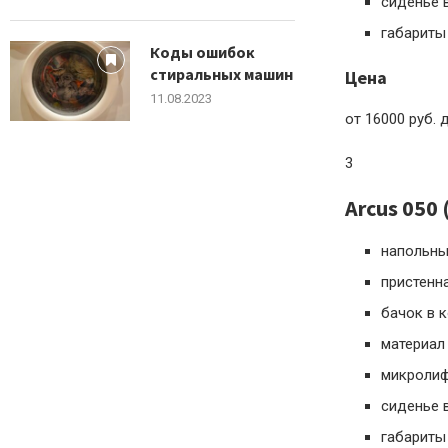
сиденье 
габариты
Коды ошибок
стиральных машин
Цена
11.08.2023
от 16000 руб. 
3
Arcus 050
напольны
пристенн
бачок в 
материал
микроли
сиденье 
габариты