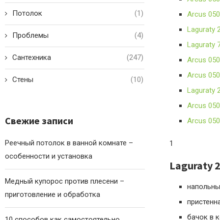
Потолок
(1)
Arcus 050
Laguraty 
Проблемы
(4)
Laguraty 
Сантехника
(247)
Arcus 05
Arcus 050
Стены
(10)
Laguraty 
Arcus 050
Свежие записи
Arcus 05
Реечный потолок в ванной комнате –
1
особенности и установка
Laguraty 
Медный купорос против плесени –
напольны
приготовление и обработка
пристенн
бачок в 
10 способов как самостоятельно