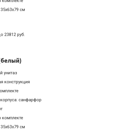
в комплекте
 35x63x79 см
до 23812 руб.
 (белый)
й унитаз
ая конструкция
комплекте
 корпуса: санфарфор
фт
в комплекте
 35x63x79 см