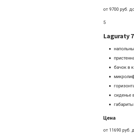
от 9700 руб. д
5
Laguraty 
напольны
пристенн
бачок в 
микроли
горизонт
сиденье 
габариты 
Цена
от 11690 руб. 