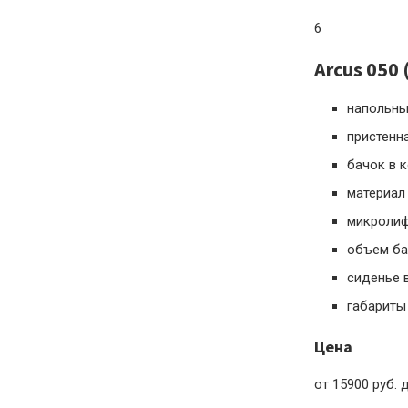
6
Arcus 050
напольны
пристенн
бачок в 
материал
микроли
объем ба
сиденье 
габариты
Цена
от 15900 руб. 