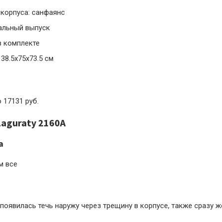
 корпуса: санфаянс
альный выпуск
в комплекте
38.5x75x73.5 см
о 17131 руб.
aguraty 2160A
а
м все
 появилась течь наружу через трещину в корпусе, также сразу ж