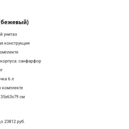
 (бежевый)
й унитаз
ая конструкция
комплекте
 корпуса: санфарфор
фт
чка 6 л
в комплекте
 35x63x79 см
до 23812 руб.