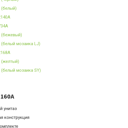
 (белый)
2140A
734A
0 (бежевый)
 (белый мозаика LJ)
2168A
 (желтый)
0 (белый мозаика SY)
2160A
й унитаз
ая конструкция
комплекте