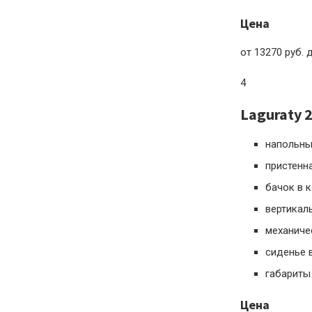
Цена
от 13270 руб. 
4
Laguraty 
напольны
пристенн
бачок в 
вертикал
механиче
сиденье 
габариты
Цена