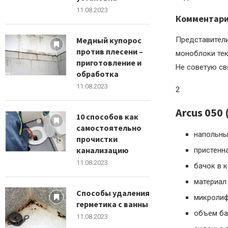
11.08.2023
Комментар
Медный купорос
Представители
против плесени –
моноблоки тек
приготовление и
Не советую св
обработка
11.08.2023
2
Arcus 050
10 способов как
самостоятельно
напольны
прочистки
канализацию
пристенн
11.08.2023
бачок в 
материал
Способы удаления
микроли
герметика с ванны
объем ба
11.08.2023