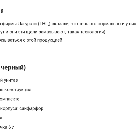
ий
 фирмы Лагурати (ГНЦ) сказали, что течь это нормально и у них
ут и они эти щели замазывают, такая технология)
язываться с этой продукцией
 (черный)
й унитаз
ая конструкция
комплекте
 корпуса: санфарфор
фт
чка 6 л