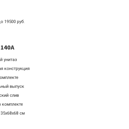
до 19500 руб.
2140A
й унитаз
ая конструкция
комплекте
ьный выпуск
ский слив
в комплекте
 35x68x68 см