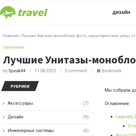
ДИЗАЙН
Главная
»
Лучшие Унитазы-моноблоки: фото, характеристики, цены, о
Сантехника
Лучшие Унитазы-моноблок
by
Speak44
11.08.2023
0 comment
Bookmark
РУБРИКИ
Мы собрали дл
Аксессуары
(7)
Оглавление:
Laguraty 
Дизайн
(9)
Отз
Инженерные системы
(6)
Arcus 050