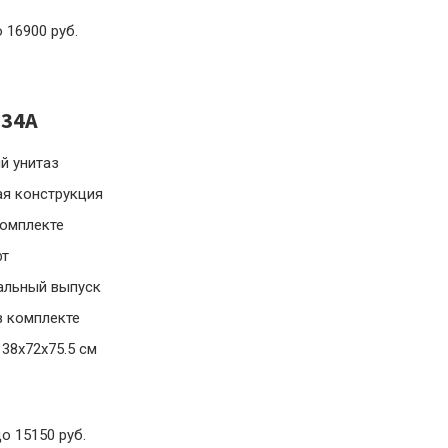
о 16900 руб.
734A
й унитаз
ая конструкция
комплекте
фт
альный выпуск
в комплекте
38x72x75.5 см
до 15150 руб.